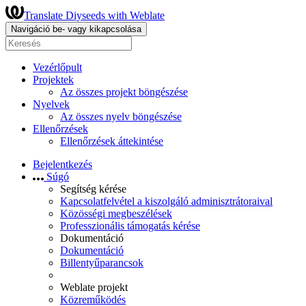
Translate Diyseeds with Weblate
Navigáció be- vagy kikapcsolása
Vezérlőpult
Projektek
Az összes projekt böngészése
Nyelvek
Az összes nyelv böngészése
Ellenőrzések
Ellenőrzések áttekintése
Bejelentkezés
Súgó
Segítség kérése
Kapcsolatfelvétel a kiszolgáló adminisztrátoraival
Közösségi megbeszélések
Professzionális támogatás kérése
Dokumentáció
Dokumentáció
Billentyűparancsok
Weblate projekt
Közreműködés