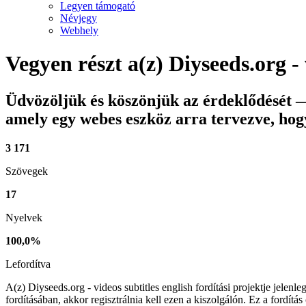
Legyen támogató
Névjegy
Webhely
Vegyen részt a(z)
Diyseeds.org - 
Üdvözöljük és köszönjük az érdeklődését
—
amely egy webes eszköz arra tervezve, hogy
3 171
Szövegek
17
Nyelvek
100,0%
Lefordítva
A(z) Diyseeds.org - videos subtitles english fordítási projektje jelenle
fordításában, akkor regisztrálnia kell ezen a kiszolgálón. Ez a fordít