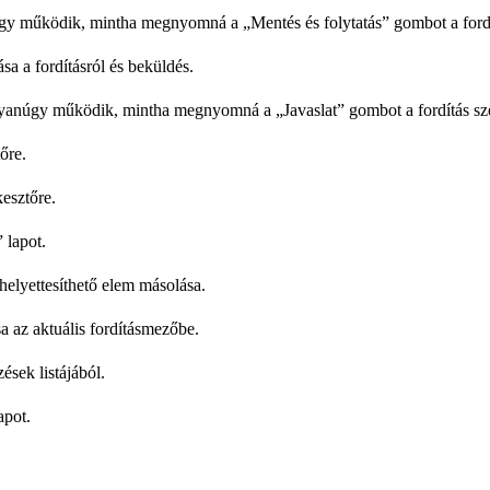
úgy működik, mintha megnyomná a „Mentés és folytatás” gombot a fordí
ása a fordításról és beküldés.
gyanúgy működik, mintha megnyomná a „Javaslat” gombot a fordítás sz
őre.
esztőre.
 lapot.
elyettesíthető elem másolása.
a az aktuális fordításmezőbe.
ések listájából.
apot.