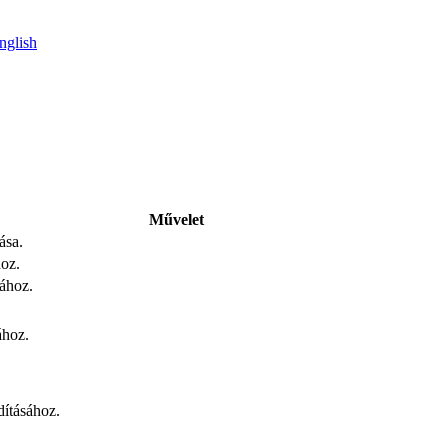
nglish
Művelet
ása.
hoz.
sához.
ához.
dításához.