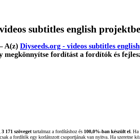
videos subtitles english
projektb
 A(z)
Diyseeds.org - videos subtitles english
 megkönnyítse fordítást a fordítók és fejle
g
3 171 szöveget
tartalmaz a fordításhoz és
100,0%-ban készült el
. Ha
ás csak a fordítók egy korlátozott csoportjának van nyitva. Ha szeretne 