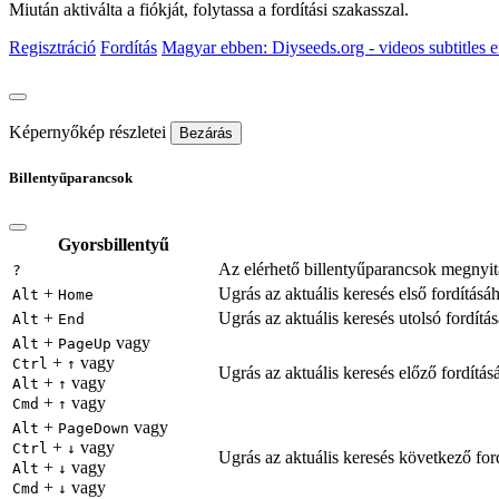
Miután aktiválta a fiókját, folytassa a fordítási szakasszal.
Regisztráció
Fordítás
Magyar ebben: Diyseeds.org - videos subtitles e
Képernyőkép részletei
Bezárás
Billentyűparancsok
Gyorsbillentyű
Az elérhető billentyűparancsok megnyit
?
+
Ugrás az aktuális keresés első fordításá
Alt
Home
+
Ugrás az aktuális keresés utolsó fordítá
Alt
End
+
vagy
Alt
PageUp
+
vagy
Ctrl
↑
Ugrás az aktuális keresés előző fordítás
+
vagy
Alt
↑
+
vagy
Cmd
↑
+
vagy
Alt
PageDown
+
vagy
Ctrl
↓
Ugrás az aktuális keresés következő for
+
vagy
Alt
↓
+
vagy
Cmd
↓