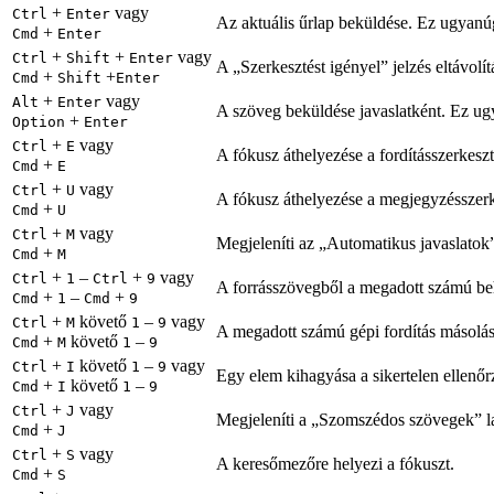
+
vagy
Ctrl
Enter
Az aktuális űrlap beküldése. Ez ugyan
+
Cmd
Enter
+
+
vagy
Ctrl
Shift
Enter
A „Szerkesztést igényel” jelzés eltávolít
+
+
Cmd
Shift
Enter
+
vagy
Alt
Enter
A szöveg beküldése javaslatként. Ez u
+
Option
Enter
+
vagy
Ctrl
E
A fókusz áthelyezése a fordításszerkeszt
+
Cmd
E
+
vagy
Ctrl
U
A fókusz áthelyezése a megjegyzésszerk
+
Cmd
U
+
vagy
Ctrl
M
Megjeleníti az „Automatikus javaslatok”
+
Cmd
M
+
–
+
vagy
Ctrl
1
Ctrl
9
A forrásszövegből a megadott számú beh
+
–
+
Cmd
1
Cmd
9
+
követő
–
vagy
Ctrl
M
1
9
A megadott számú gépi fordítás másolás
+
követő
–
Cmd
M
1
9
+
követő
–
vagy
Ctrl
I
1
9
Egy elem kihagyása a sikertelen ellenőrz
+
követő
–
Cmd
I
1
9
+
vagy
Ctrl
J
Megjeleníti a „Szomszédos szövegek” l
+
Cmd
J
+
vagy
Ctrl
S
A keresőmezőre helyezi a fókuszt.
+
Cmd
S